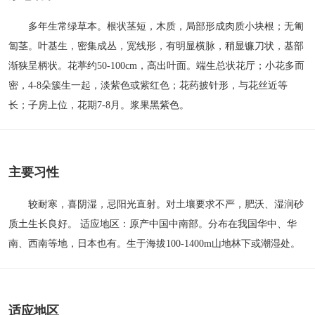
多年生常绿草本。根状茎短，木质，局部形成肉质小块根；无匍
匐茎。叶基生，密集成丛，宽线形，有明显横脉，稍显镰刀状，基部
渐狭呈柄状。花葶约50-100cm，高出叶面。端生总状花厅；小花多而
密，4-8朵簇生一起，淡紫色或紫红色；花药披针形，与花丝近等
长；子房上位，花期7-8月。浆果黑紫色。
主要习性
较耐寒，喜阴湿，忌阳光直射。对土壤要求不严，肥沃、湿润砂
质土生长良好。 适应地区：原产中国中南部。分布在我国华中、华
南、西南等地，日本也有。生于海拔100-1400m山地林下或潮湿处。
适应地区