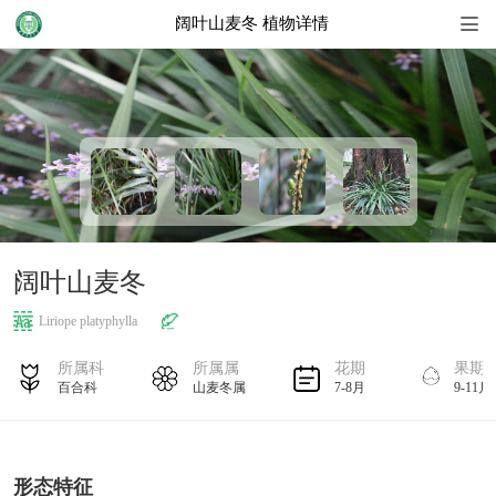
阔叶山麦冬 植物详情
首页
地图
植物名录
植物花历
阔叶山麦冬
植物搜索
Liriope platyphylla
扩展知识
所属科
所属属
花期
果期
百合科
山麦冬属
7-8月
9-11月
形态特征