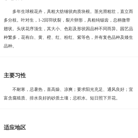
多年生球根花卉，具粗大纺锤状肉质块根。茎光滑粗壮，直立而
多分枝。叶对生，1-2回羽状裂，裂片卵形，具粗钝锯齿，总柄微带
翅状。头状花序顶生，其大小、色彩及形状因品种不同而异。园艺品
种繁多，花有白、黄、橙、红、粉红、紫等色，并有复色品种及矮生
品种。
主要习性
不耐寒，忌暑热，喜高燥、凉爽；要求阳光充足、通风良好；宜
富含腐殖质、排水良好的砂质土壤；忌积水。短日照下开花。
适应地区