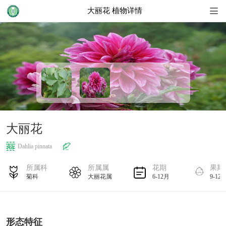
大丽花 植物详情
首页
地图
植物名录
植物花历
大丽花
植物搜索
Dahlia pinnata
扩展知识
所属科
所属属
花期
果期
菊科
大丽花属
6-12月
9-12
形态特征