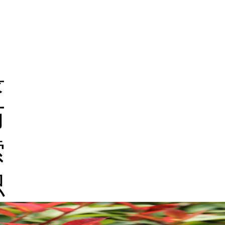
录
历
索
识