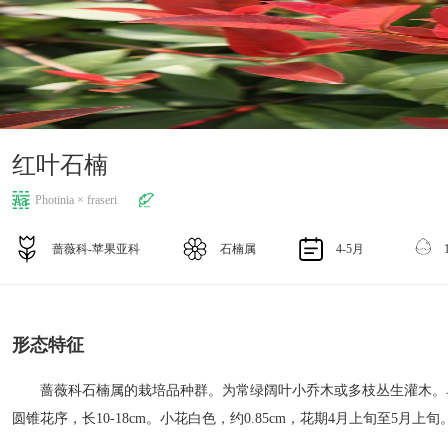
红叶石楠
Photinia × fraseri
蔷薇科-苹果亚科
石楠属
4-5月
形态特征
蔷薇科石楠属的栽培品种群。为常绿阔叶小乔木或多枝丛生灌木。单叶
圆锥花序，长10-18cm。小花白色，约0.85cm，花期4月上旬至5月上