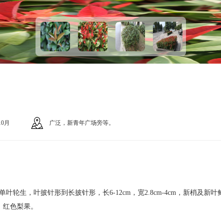
10月
广泛，新青年广场旁等。
轮生，叶披针形到长披针形，长6-12cm，宽2.8cm-4cm，新梢及
旬。红色梨果。