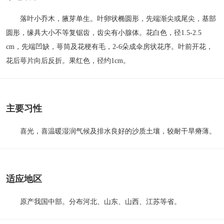
落叶小乔木，腋芽单生。叶卵状椭圆形，先端渐尖或尾尖，基部
圆形，缘具大小不等复锯齿，齿尖有小腺体。花白色，径1.5-2.5
cm，先端凹缺，萼筒及花梗有毛，2-6朵成伞房状花序。叶前开花，
花后萼片向后反折。果红色，径约1cm。
主要习性
喜光，喜温暖湿润气候及排水良好的沙质土壤，较耐干旱瘠薄。
适应地区
原产我国中部。分布河北、山东、山西、江苏等省。