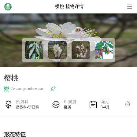
樱桃 植物详情
首页
地图
植物名录
植物花历
樱桃
植物搜索
Cerasus pseudocerasus
扩展知识
所属科
所属属
花期
蔷薇科-李亚科
樱属
3-4月
5
形态特征