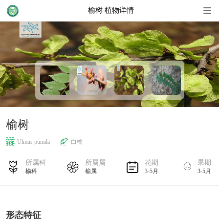
榆树 植物详情
首页
地图
植物名录
植物花历
榆树
植物搜索
Ulmus pumila
白榆
扩展知识
所属科
所属属
花期
果期
榆科
榆属
3-5月
3-5月
形态特征